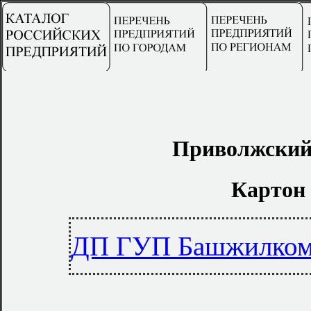
Приволжский
Картон
ДП ГУП Башжилком