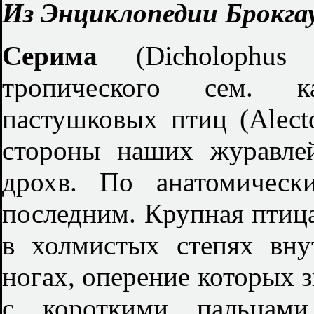
Из Энциклопедии Брокгау
Серима
(Dicholophus
тропического сем. ка
пастушковых птиц (Аlесt
стороны наших журавлей
дрохв. По анатомическ
последним. Крупная птица
в холмистых степях вну
ногах, оперение которых з
с короткими пальцами