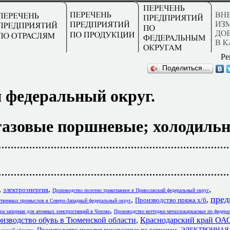
Ре
Поделиться…
 федеральный округ.
газовые поршневые; холодильн
,
,
,
электроэнергия
Производство полотно трикотажное в Приволжский федеральный округ
пред
,
,
Производство пряжа х/б
ственных промыслов в Северо-Западный федеральный округ
,
ра запорная для атомных электростанций в Чехове
Производство коттеджи металлокаркасные по федер
изводство обувь в Тюменской области
,
Краснодарский край ОА
,
,
Производство изделия макаронные по регионам
ЭЛЕКТРОННАЯ