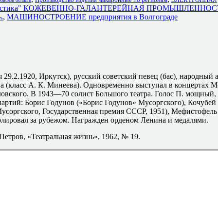
вской области
"Пластика" КОЖЕВЕННО-ГАЛАНТЕРЕЙНАЯ ПРОМЫШЛЕННОС
,
МАШИНОСТРОЕНИЕ предприятия в Волгограде
ть
29.2.1920, Иркутск), русский советский певец (бас), народный
а (класс А. К. Минеева). Одновременно выступал в концертах 
ловского. В 1943—70 солист Большого театра. Голос П. мощный,
артий: Борис Годунов («Борис Годунов» Мусоргского), Кочубей 
усоргского, Государственная премия СССР, 1951), Мефистофель
олировал за рубежом. Награжден орденом Ленина и медалями.
 Петров, «Театральная жизнь», 1962, № 19.