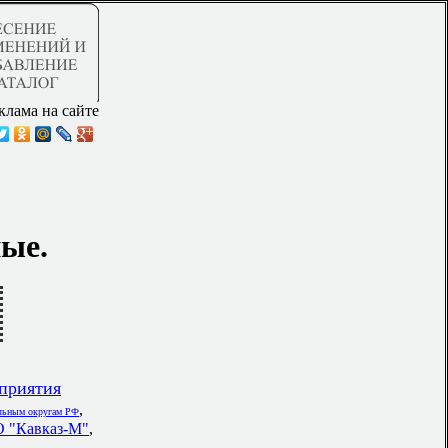
клама на сайте
ые.
приятия
,
альным округам РФ
О "Кавказ-М"
,