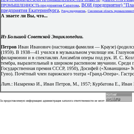
ДОБЫЧА УГЛЯ в Кемеро
,
ВОИ (предприятие) 
ПРОМЫШЛЕННОСТЬ предприятия Саратова
предприятия Екатеринбурга
,
,
Ревда предприятия
Смоленская область промышленнос
А знаете ли Вы, что...
Из Большой Советской Энциклопедии.
Петров
Иван Иванович (настоящая фамилия — Краузе) (родился 
(1959). В 1938—41 учился в музыкальном училище им. Глазунов
филармонии и в спектаклях Ансамбля оперы под рук. И. С. Коз
тембра, выразительный в широком распевном звучании. Среди п
Государственная премия СССР, 1950), Досифей («Хованщина» М
Гуно). Почётный член парижского театра «Гранд-Опера». Гастр
Лит.
: Назаренко И., Иван Петров, М., 1957; Курбатова Е., Иван
За предоставленную информацию администрация каталога ответственности не несет