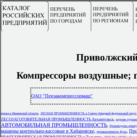
Приволжский
Компрессоры воздушные; 
ОАО "Пензакомпрессормаш"
,
пряжа в Ивановской области
ЛЕСНАЯ ПРОМЫШЛЕННОСТЬ в Северо-Западный федеральный округ
,
ЛЕСОЗАГОТОВИТЕЛЬНАЯ ПРОМЫШЛЕННОСТЬ Архангельск
изделия художе
АВТОМОБИЛЬНАЯ ПРОМЫШЛЕННОСТЬ
,
Производство армату
машины контрольно-кассовые в Хабаровске
,
,
Про
промышленность Кусы
,
НЕФТЕХИМИЧЕСКАЯ ПРОМЫШЛЕННОСТЬ в Тольятти