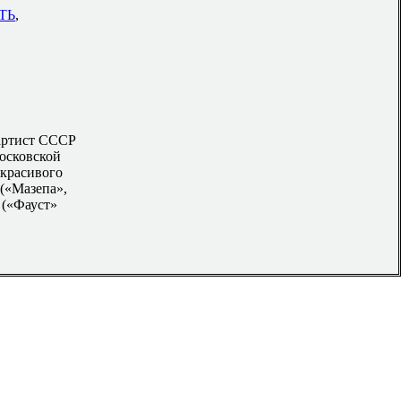
ТЬ
,
 артист СССР
Московской
 красивого
(«Мазепа»,
 («Фауст»