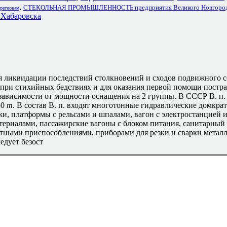
,
СТЕКОЛЬНАЯ ПРОМЫШЛЕННОСТЬ предприятия Великого Новгоро
 регионам
 Хабаровска
 ликвидации последствий столкновений и сходов подвижного со
 при стихийных бедствиях и для оказания первой помощи постра
ависимости от мощности оснащения на 2 группы. В СССР В. п.
50
т
. В состав В. п. входят многотонные гидравлические домкрат
жи, платформы с рельсами и шпалами, вагон с электростанцией 
ериалами, пассажирские вагоны с блоком питания, санитарный в
ными приспособлениями, приборами для резки и сварки металла 
едует безост