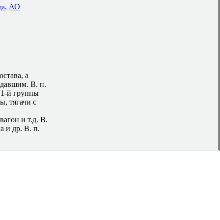
,
АО
да
става, а
давшим. В. п.
 1-й группы
ы, тягачи с
и
агон и т.д. В.
и др. В. п.