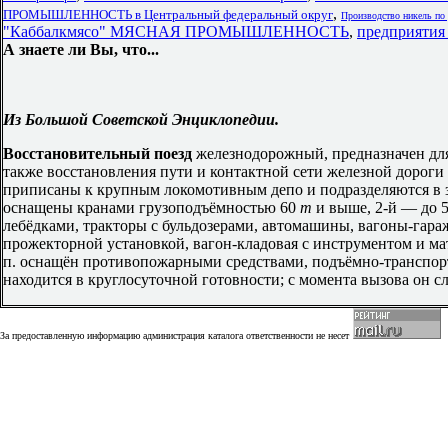
,
ПРОМЫШЛЕННОСТЬ в Центральный федеральный округ
Производство никель по
"Каббалкмясо" МЯСНАЯ ПРОМЫШЛЕННОСТЬ
,
предприятия
А знаете ли Вы, что...
Из Большой Советской Энциклопедии.
Восстановительный поезд
железнодорожный, предназначен для
также восстановления пути и контактной сети железной дороги
приписаны к крупным локомотивным депо и подразделяются в з
оснащены кранами грузоподъёмностью 60
т
и выше, 2-й — до 
лебёдками, тракторы с бульдозерами, автомашины, вагоны-гара
прожекторной установкой, вагон-кладовая с инструментом и мат
п. оснащён противопожарными средствами, подъёмно-транспорт
находится в круглосуточной готовности; с момента вызова он сл
За предоставленную информацию администрация каталога ответственности не несет