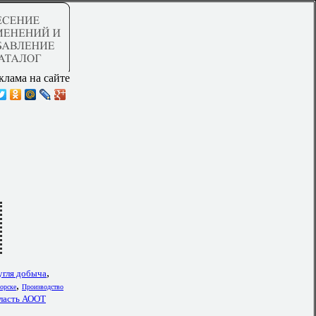
клама на сайте
,
угля добыча
,
орске
Производство
бласть АООТ