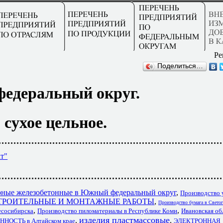
Ре
Поделиться…
федеральный округ.
сухое цельное.
т"
рные железобетонные в Южный федеральный округ
,
Производство 
 СТРОИТЕЛЬНЫЕ И МОНТАЖНЫЕ РАБОТЫ
,
Производство бумага в Светог
,
,
сосибирска
Производство пиломатериалы в Республике Коми
Ивановская о
изделия пластмассовые
,
,
ОСТЬ в Алтайском крае
ЭЛЕКТРОННАЯ