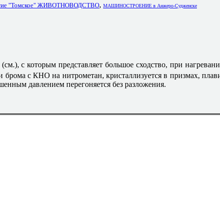
,
риятие "Томское" ЖИВОТНОВОДСТВО
МАШИНОСТРОЕНИЕ в Анжеро-Судженске
(см.), с которым представляет большое сходство, при нагрева
 брома с КНО на нитрометан, кристаллизуется в призмах, плави
еньшенным давлением перегоняется без разложения.