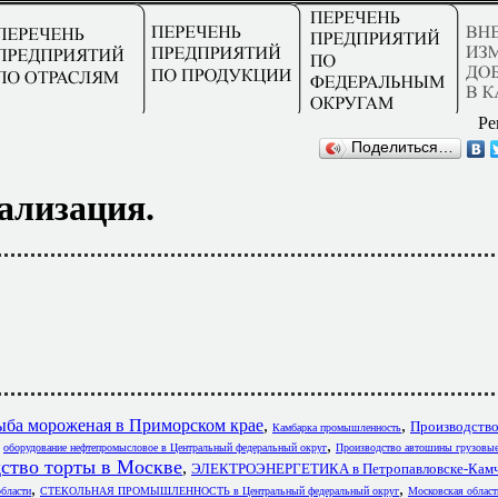
Ре
Поделиться…
ализация.
ыба мороженая в Приморском крае
,
,
Производство
Камбарка промышленность
,
,
оборудование нефтепромысловое в Центральный федеральный округ
Производство автошины грузовые
ство торты в Москве
,
ЭЛЕКТРОЭНЕРГЕТИКА в Петропавловске-Камч
,
,
ласти
СТЕКОЛЬНАЯ ПРОМЫШЛЕННОСТЬ в Центральный федеральный округ
Московская облас