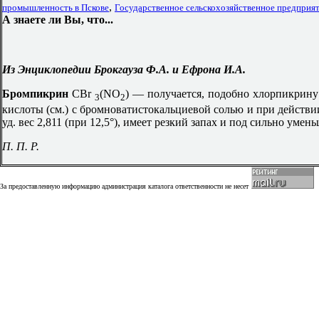
,
промышленность в Пскове
Государственное сельскохозяйственное предп
А знаете ли Вы, что...
Из Энциклопедии Брокгауза Ф.А. и Ефрона И.А.
Бромпикрин
СВr
(NO
) — получается, подобно хлорпикрину 
3
2
кислоты (см.) с бромноватистокальциевой солью и при действии
уд. вес 2,811 (при 12,5°), имеет резкий запах и под сильно ум
П. П. Р.
За предоставленную информацию администрация каталога ответственности не несет