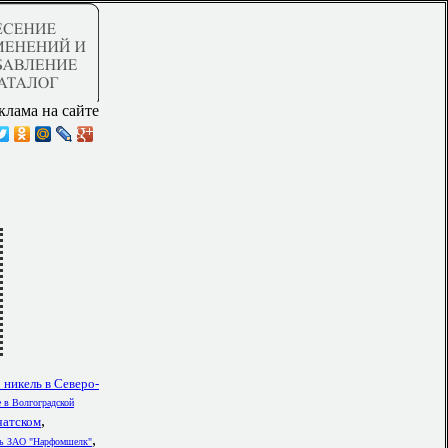
клама на сайте
 никель в Северо-
 в Волгоградской
,
атском
,
ть ЗАО "Нарфомшелк"