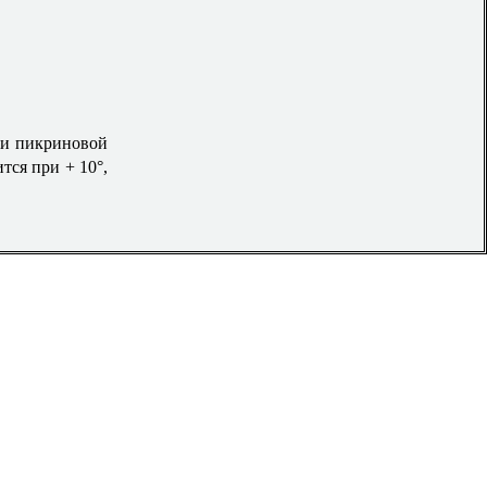
нии пикриновой
тся при + 10°,