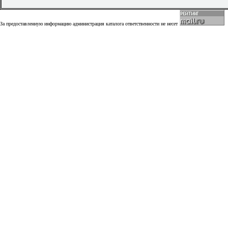
За предоставленную информацию администрация каталога ответственности не несет