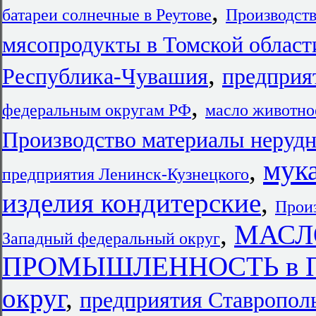
,
батареи солнечные в Реутове
Производств
мясопродукты в Томской област
,
Республика-Чувашия
предприя
,
федеральным округам РФ
масло животно
Производство материалы нерудн
мук
,
предприятия Ленинск-Кузнецкого
изделия кондитерские
,
Произ
,
МАСЛ
Западный федеральный округ
ПРОМЫШЛЕННОСТЬ в При
округ
,
предприятия Ставропол