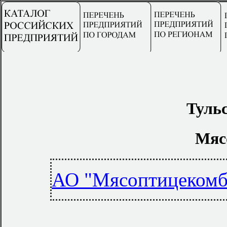
Тульс
Мяс
АО "Мясоптицекомб