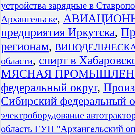
устройства зарядные в Ставроп
,
АВИАЦИОН
Архангельске
Пр
предприятия Иркутска
,
регионам
,
ВИНОДЕЛЬЧЕСКА
,
спирт в Хабаровск
области
МЯСНАЯ ПРОМЫШЛЕННО
федеральный округ
,
Произ
Сибирский федеральный о
электроборудование автотракто
область ГУП "Архангельский о