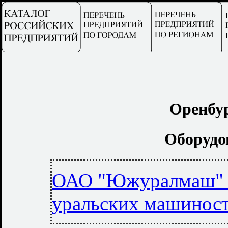
Оренбур
Оборудо
ОАО "Южуралмаш" 
уральских машиност