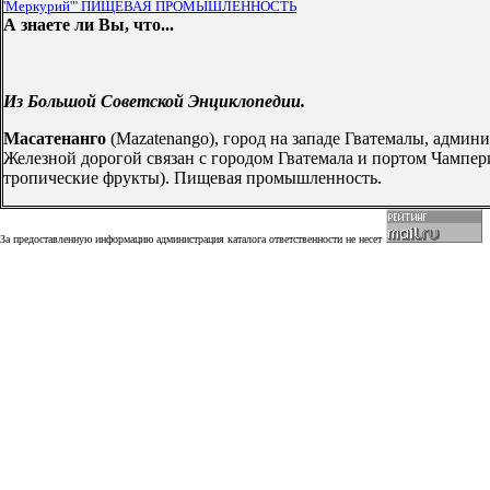
'Меркурий'" ПИЩЕВАЯ ПРОМЫШЛЕННОСТЬ
А знаете ли Вы, что...
Из Большой Советской Энциклопедии.
Масатенанго
(Mazatenango), город на западе Гватемалы, админ
Железной дорогой связан с городом Гватемала и портом Чампери
тропические фрукты). Пищевая промышленность.
За предоставленную информацию администрация каталога ответственности не несет