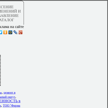
клама на сайте
,
цемент в
ае
,
ный округ
ННОСТЬ в
,
ТОО "Фирма
я