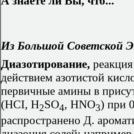
А знаете ли Вы, что...
Из Большой Советской Э
Диазотирование,
реакция
действием азотистой кисл
первичные амины в прису
(HCI, H
SO
, HNO
) при
2
4
3
распространено Д. аромат
диазония солей; например,