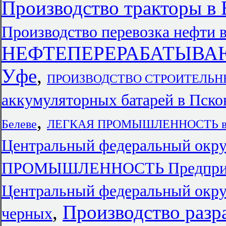
Производство тракторы в 
Производство перевозка нефти 
НЕФТЕПЕРЕРАБАТЫВА
Уфе
,
ПРОИЗВОДСТВО СТРОИТЕЛЬН
аккумуляторных батарей в Пско
,
Белеве
ЛЕГКАЯ ПРОМЫШЛЕННОСТЬ в Р
Центральный федеральный окру
ПРОМЫШЛЕННОСТЬ Предпри
Центральный федеральный окру
,
Производство разра
черных