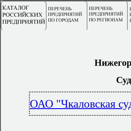
Нижегор
Суд
ОАО "Чкаловская су