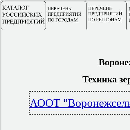
Вороне
Техника зе
АООТ "Воронежсел