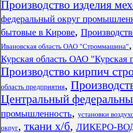
Производство изделия мех
федеральный округ промышленн
,
бытовые в Кирове
Производств
Ивановская область ОАО "Строммашина"
Курская область ОАО "Курская 
Производство кирпич стр
Производств
,
область предприятия
Центральный федеральны
,
промышленность
установки воздух
,
ткани х/б
,
ЛИКЕРО-ВО
округ