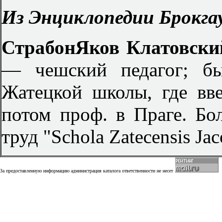
Из Энциклопедии Брокгау
Страбон
Яков Клатовск
— чешский педагог; бы
Жатецкой школы, где вв
потом проф. в Праге. Бо
труд "Schola Zatecensis Jac
За предоставленную информацию администрация каталога ответственности не несет