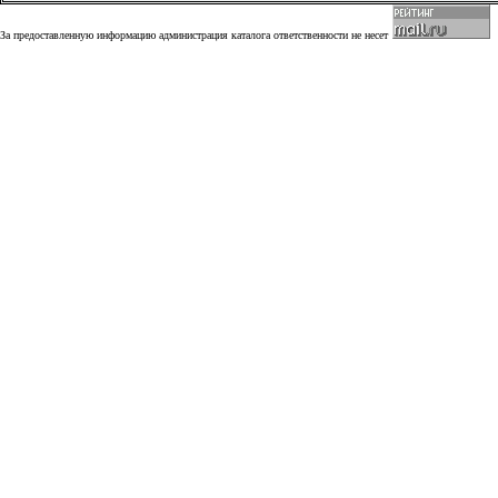
За предоставленную информацию администрация каталога ответственности не несет