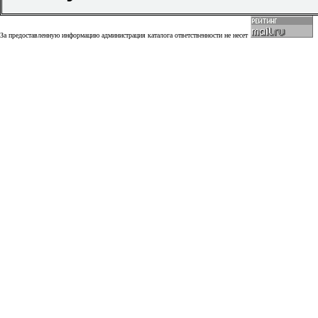
За предоставленную информацию администрация каталога ответственности не несет