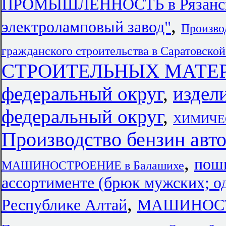
ПРОМЫШЛЕННОСТЬ в Рязанско
,
электроламповый завод"
Произво
гражданского строительства в Саратовской
СТРОИТЕЛЬНЫХ МАТЕРИ
федеральный округ
,
издел
федеральный округ
,
ХИМИЧЕС
Производство бензин авт
,
пош
МАШИНОСТРОЕНИЕ в Балашихе
ассортименте (брюк мужских; о
,
Республике Алтай
МАШИНОСТР