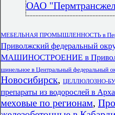
ОАО "Пермтрансжел
МЕБЕЛЬНАЯ ПРОМЫШЛЕННОСТЬ в Перм
Приволжский федеральный окр
МАШИНОСТРОЕНИЕ в Приволжс
шинельное в Центральный федеральный о
Новосибирск
,
ЦЕЛЛЮЛОЗНО-БУ
препараты из водорослей в Арха
меховые по регионам
,
Про
железобетонные в Кабарди