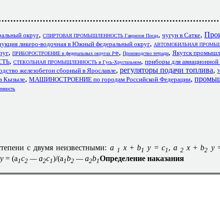
,
,
,
Про
ральный округ
чугун в Сатке
СПИРТОВАЯ ПРОМЫШЛЕННОСТЬ Гаврилов Посад
,
дукция ликеро-водочная в Южный федеральный округ
АВТОМОБИЛЬНАЯ ПРОМЫШ
,
,
,
руг
Якутск промышл
ПРИБОРОСТРОЕНИЕ в федеральных округах РФ
Производство тетради
,
,
СТЬ
приборы для авиационной 
СТЕКОЛЬНАЯ ПРОМЫШЛЕННОСТЬ в Гусь-Хрустальном
,
регуляторы подачи топлива
,
одство железобетон сборный в Ярославле
У
,
,
промыш
 Кызыле
МАШИНОСТРОЕНИЕ по городам Российской Федерации
енность
 степени с двумя неизвестными:
а
х
+
b
у
=
c
,
а
х
+
b
у
1
1
1
2
2
 y
= (a
c
— a
c
)/(a
b
— a
b
Определение наказания
1
2
2
1
1
2
2
1