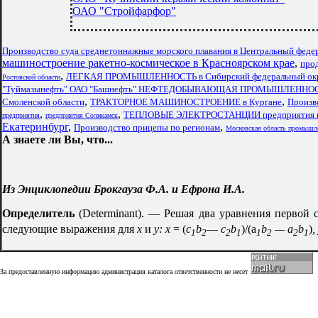
ОАО "Стройфарфор"
Производство суда среднетоннажные морского плавания в Центральный феде
машиностроение ракетно-космическое в Красноярском крае
,
про
,
ЛЕГКАЯ ПРОМЫШЛЕННОСТЬ в Сибирский федеральный ок
Ростовской области
"Туймазынефть" ОАО "Башнефть" НЕФТЕДОБЫВАЮЩАЯ ПРОМЫШЛЕННО
,
,
Смоленской области
ТРАКТОРНОЕ МАШИНОСТРОЕНИЕ в Кургане
Произв
,
,
ТЕПЛОВЫЕ ЭЛЕКТРОСТАНЦИИ предприятия в
предприятия
предприятия Соликамск
Екатеринбург
,
,
Производство прицепы по регионам
Московская область промышл
А знаете ли Вы, что...
Из Энциклопедии Брокгауза Ф.А. и Ефрона И.А.
Определитель
(Determinant). — Решая два уравнения первой
следующие выражения для
x
и
у: x
= (
c
b
—
c
b
)/(a
b
— a
b
)
,
1
2
2
1
1
2
2
1
За предоставленную информацию администрация каталога ответственности не несет