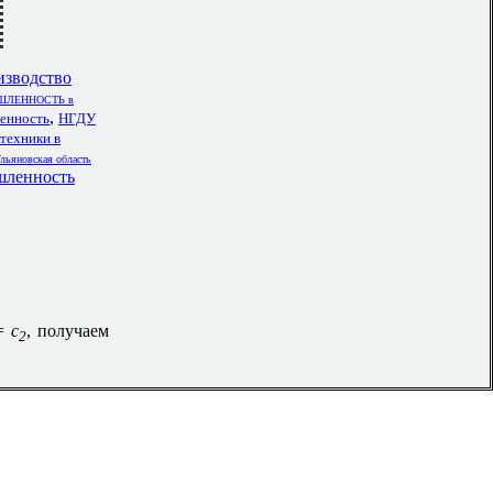
изводство
ЛЕННОСТЬ в
,
енность
НГДУ
техники в
льяновская область
ленность
=
c
, получаем
2