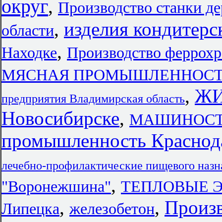
округ
,
Производство станки д
,
изделия кондитерс
области
,
Находке
Производство феррохр
МЯСНАЯ ПРОМЫШЛЕННОСТЬ в 
,
ЖИ
предприятия Владимирская область
Новосибирске
,
МАШИНОСТРО
промышленность Краснод
лечебно-профилактические пищевого назн
,
"Воронежшина"
ТЕПЛОВЫЕ Э
,
,
Произв
Липецка
железобетон