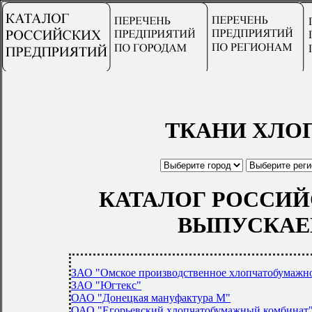
ТКАНИ ХЛО
КАТАЛОГ РОССИЙ
ВЫПУСКАЕ
ЗАО "Омское производственное хлопчатобумажно
ЗАО "Югтекс"
ОАО "Донецкая мануфактура М"
ОАО "Егорьевский хлопчатобумажный комбинат