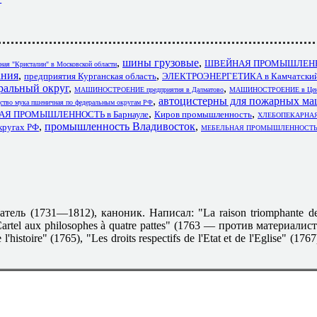
,
шины грузовые
,
ШВЕЙНАЯ ПРОМЫШЛЕНН
ная "Кристалин" в Московской области
ания
,
,
предприятия Курганская область
ЭЛЕКТРОЭНЕРГЕТИКА в Камчатский
ральный округ
,
,
МАШИНОСТРОЕНИЕ предприятия в Далматово
МАШИНОСТРОЕНИЕ в Цен
,
автоцистерны для пожарных ма
ство мука пшеничная по федеральным округам РФ
,
,
Я ПРОМЫШЛЕННОСТЬ в Барнауле
Киров промышленность
ХЛЕБОПЕКАРНА
,
промышленность Владивосток
,
ругах РФ
МЕБЕЛЬНАЯ ПРОМЫШЛЕННОСТЬ П
тель (1731—1812), каноник. Написал: "La raison triomphante de
, "Cartel aux philosophes à quatre pattes" (1763 — против материалис
l'histoire" (1765), "Les droits respectifs de l'Etat et de l'Eglise" (176