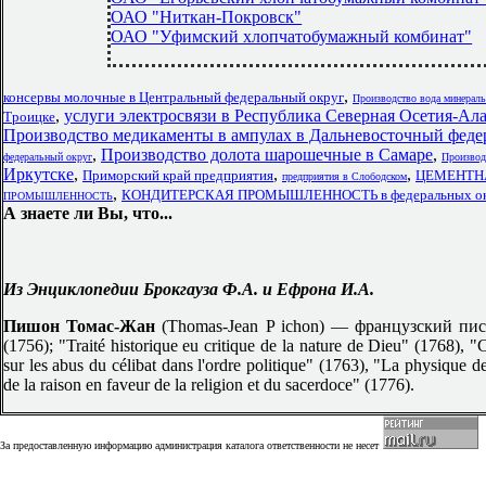
ОАО "Ниткан-Покровск"
ОАО "Уфимский хлопчатобумажный комбинат"
,
консервы молочные в Центральный федеральный округ
Производство вода минераль
,
услуги электросвязи в Республика Северная Осетия-Ал
Троицке
Производство медикаменты в ампулах в Дальневосточный феде
,
Производство долота шарошечные в Самаре
,
федеральный округ
Производ
Иркутске
,
,
,
Приморский край предприятия
ЦЕМЕНТНА
предприятия в Слободском
,
КОНДИТЕРСКАЯ ПРОМЫШЛЕННОСТЬ в федеральных ок
ПРОМЫШЛЕННОСТЬ
А знаете ли Вы, что...
Из Энциклопедии Брокгауза Ф.А. и Ефрона И.А.
Пишон Томас-Жан
(Thomas-Jean P ichon) — французский писа
(1756); "Traité historique eu critique de la nature de Dieu" (1768)
sur les abus du célibat dans l'ordre politique" (1763), "La physique de 
de la raison en faveur de la religion et du sacerdoce" (1776).
За предоставленную информацию администрация каталога ответственности не несет