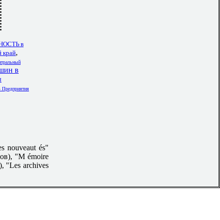
ОСТЬ в
,
 край
тральный
шин в
Я
редприятия
s nouveaut és"
тов), "M émoire
7), "Les archives