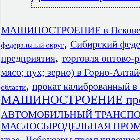
МАШИНОСТРОЕНИЕ в Псков
,
Сибирский феде
федеральный округ
,
предприятия
торговля оптово-
мясо; пух; зерно) в Горно-Алтай
,
прокат калиброванный в
области
МАШИНОСТРОЕНИЕ предп
АВТОМОБИЛЬНЫЙ ТРАНСПОРТ 
МАСЛОСЫРОДЕЛЬНАЯ ПРОМЫ
,
крае
Чебоксары промышленнос