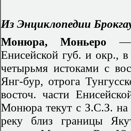
Из Энциклопедии Брокгау
Монюра, Моньеро
—
Енисейской губ. и окр., в
четырьмя истоками с во
Янг-бур, отрога Тунгусск
восточ. части Енисейск
Монюра текут с З.С.З. на
реку близ границы Яку