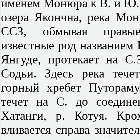
именем Монюра к В. и Ю.В
озера Якончна, река Мон
ССЗ, обмывая правые
известные род названием Б
Янгуде, протекает на С
Содьи. Здесь река тече
горный хребет Путораму
течет на С. до соедине
Хатанги, р. Котуя. Кр
вливается справа значит