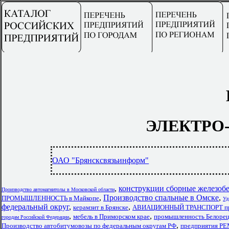
ЭЛЕКТРО-
ОАО "Брянсксвязьинформ"
,
конструкции сборные железобе
Производство автомагнитолы в Московской области
,
Производство спальные в Омске
,
ПРОМЫШЛЕННОСТЬ в Майкопе
Уд
федеральный округ
,
,
керамзит в Брянске
АВИАЦИОННЫЙ ТРАНСПОРТ пре
,
,
мебель в Приморском крае
промышленность Белорец
городам Российской Федерации
,
Производство автобитумовозы по федеральным округам РФ
предприятия 