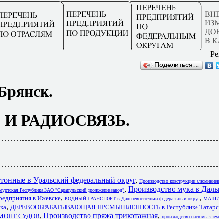
Ре
Поделиться…
Брянск.
 И РАДИОСВЯЗЬ.
тонные в Уральский федеральный округ
,
Производство конструкции алюминие
,
Производство мука в Дал
муртская Республика ЗАО "Сарапульский дрожжепивзавод"
,
,
дприятия в Ижевске
ВОДНЫЙ ТРАНСПОРТ в Дальневосточный федеральный округ
МАШИ
,
ка
ДЕРЕВООБРАБАТЫВАЮЩАЯ ПРОМЫШЛЕННОСТЬ в Республике Татарстан
,
Производство пряжа трикотажная
,
РЕМОНТ СУДОВ
производство системы элем