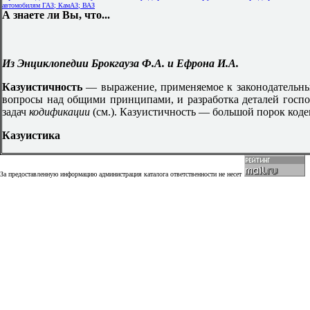
автомобилям ГАЗ; КамАЗ; ВАЗ
А знаете ли Вы, что...
Из Энциклопедии Брокгауза Ф.А. и Ефрона И.А.
Казуистичность
— выражение, применяемое к законодательным
вопросы над общими принципами, и разработка деталей госпо
задач
кодификации
(см.). Казуистичность — большой порок коде
Казуистика
За предоставленную информацию администрация каталога ответственности не несет