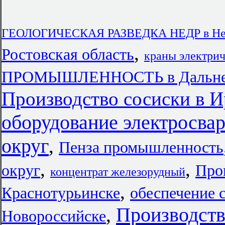
ГЕОЛОГИЧЕСКАЯ РАЗВЕДКА НЕДР в Нене
,
Ростовская область
краны электрич
ПРОМЫШЛЕННОСТЬ в Дальнево
Производство сосиски в И
оборудование электросв
округ
,
Пенза промышленность
,
,
округ
Про
концентрат железорудный
,
Краснотурьинске
обеспечение 
Производств
,
Новороссийске