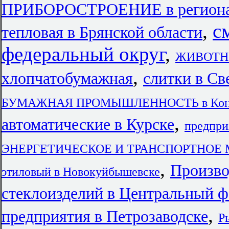
ПРИБОРОСТРОЕНИЕ в региона
,
с
тепловая в Брянской области
федеральный округ
,
ЖИВОТНО
,
хлопчатобумажная
слитки в Св
БУМАЖНАЯ ПРОМЫШЛЕННОСТЬ в Кон
,
автоматические в Курске
предпри
ЭНЕРГЕТИЧЕСКОЕ И ТРАНСПОРТНОЕ М
,
Произво
этиловый в Новокуйбышевске
стеклоизделий в Центральный ф
,
предприятия в Петрозаводске
Р