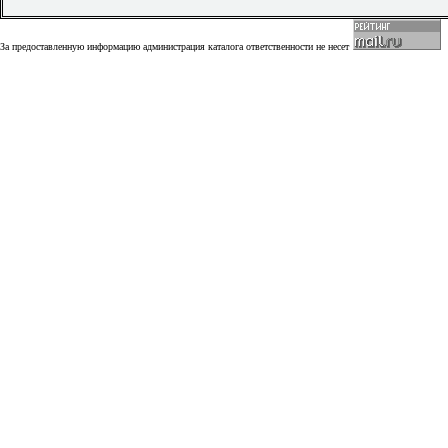
За предоставленную информацию администрация каталога ответственности не несет