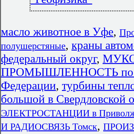
масло животное в Уфе
,
Про
,
краны авто
полушерстяные
федеральный округ
,
МУК
ПРОМЫШЛЕННОСТЬ по го
Федерации
,
турбины тепл
большой в Свердловской 
ЭЛЕКТРОСТАНЦИИ в Приволжс
,
И РАДИОСВЯЗЬ Томск
ПРОИ