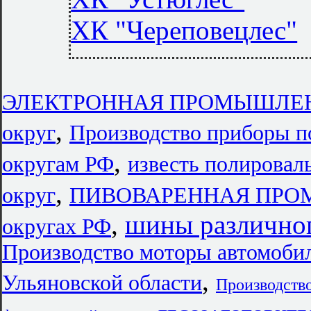
ХК "Череповецлес"
ЭЛЕКТРОННАЯ ПРОМЫШЛЕННО
,
округ
Производство приборы п
,
округам РФ
известь полировал
,
округ
ПИВОВАРЕННАЯ ПРОМ
,
шины различног
округах РФ
Производство моторы автомоби
,
Ульяновской области
Производств