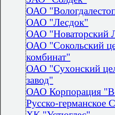
ОАО "Вологдалесто
ОАО "Лесдок"
ОАО "Новаторский
ОАО "Сокольский ц
комбинат"
ОАО "Сухонский це
завод"
ОАО Корпорация "В
Русско-германское 
ХК "Устюглес"