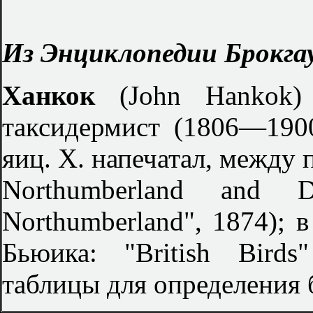
Из Энциклопедии Брокгау
Ханкок
(John Hankok
таксидермист (1806—190
яиц. X. напечатал, между п
Northumberland and D
Northumberland", 1874); 
Бьюика: "British Bird
таблицы для определения 