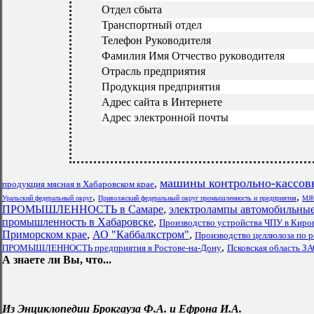
Отдел сбыта
Транспортный отдел
Телефон Руководителя
Фамилия Имя Отчество руководителя
Отрасль предприятия
Продукция предприятия
Адрес сайта в Интернете
Адрес электронной почты
машины контрольно-кассовы
,
продукция мясная в Хабаровском крае
,
,
Уральский федеральный округ
Приволжский федеральный округ промышленность и предприятия
МЯС
ПРОМЫШЛЕННОСТЬ в Самаре
,
электролампы автомобильны
промышленность в Хабаровске
,
Производство устройства ЧПУ в Киро
Приморском крае
,
АО "Каббалкстром"
,
Производство целлюлоза по 
,
ПРОМЫШЛЕННОСТЬ предприятия в Ростове-на-Дону
Псковская область ЗА
А знаете ли Вы, что...
Из Энциклопедии Брокгауза Ф.А. и Ефрона И.А.