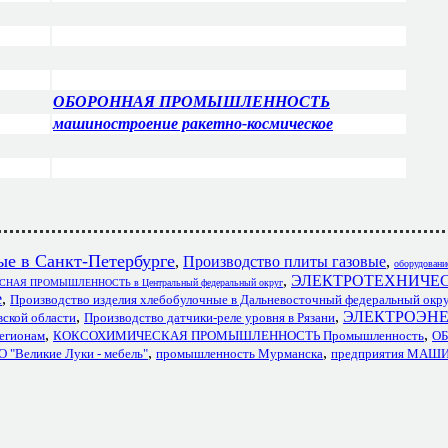
ОБОРОННАЯ ПРОМЫШЛЕННОСТЬ
машиностроение ракетно-космическое
е в Санкт-Петербурге
,
Производство плиты газовые
,
оборудовани
,
ЭЛЕКТРОТЕХНИЧЕ
НАЯ ПРОМЫШЛЕННОСТЬ в Центральный федеральный округ
е
,
Производство изделия хлебобулочные в Дальневосточный федеральный окр
,
,
ЭЛЕКТРОЭНЕ
вской области
Производство датчики-реле уровня в Рязани
,
,
регионам
КОКСОХИМИЧЕСКАЯ ПРОМЫШЛЕННОСТЬ Промышленность
О
,
,
О "Великие Луки - мебель"
промышленность Мурманска
предприятия МА