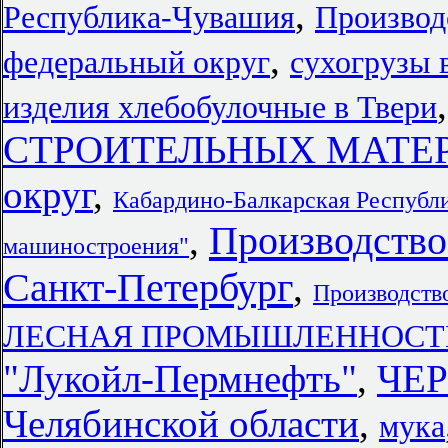
,
Республика-Чувашия
Производ
,
федеральный округ
сухогрузы 
изделия хлебобулочные в Твери
СТРОИТЕЛЬНЫХ МАТЕРИ
округ
,
Кабардино-Балкарская Республи
Производство
,
машиностроения"
Санкт-Петербург
,
Производств
ЛЕСНАЯ ПРОМЫШЛЕННОСТЬ в 
"Лукойл-Пермнефть"
,
ЧЕ
Челябинской области
,
мука