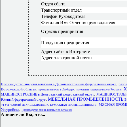
Отдел сбыта
Транспортный отдел
Телефон Руководителя
Фамилия Имя Отчество руководителя
Отрасль предприятия
Продукция предприятия
Адрес сайта в Интернете
Адрес электронной почты
,
Производство энергия тепловая в Дальневосточный федеральный округ
разр
,
,
,
Х
Воронежской области
промышленность в Люберцах
материалы лакокрасочные в Рославле
,
МАШИНОСТРОЕНИЕ в Центральный федеральный округ
МАШИНОСТРОЕНИЕ
,
МЕБЕЛЬНАЯ ПРОМЫШЛЕННОСТЬ в Н
Южный федеральный округ
,
МЯСНАЯ ПРОМЫШ
ФГУП "Камский ЦБК" ЦЕЛЛЮЛОЗНО-БУМАЖНАЯ ПРОМЫШЛЕННОСТЬ
,
Уссурийска
Производство ткани льняные по регионам
А знаете ли Вы, что...