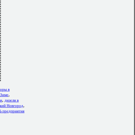
торы в
,
 Зиме
,
ти
дизели в
,
кий Новгород
предприятия