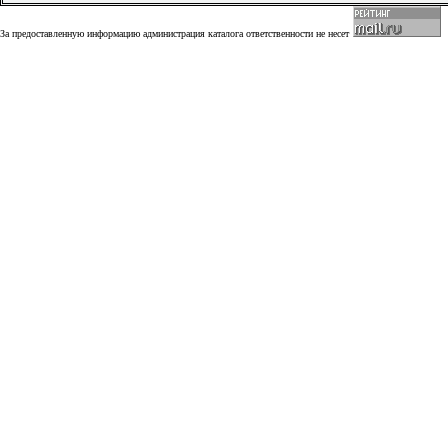
За предоставленную информацию администрация каталога ответственности не несет