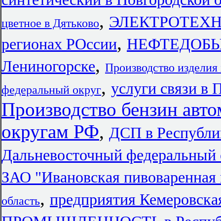
,
ЭЛЕКТРОТЕХ
цветное в Дятьково
,
регионах РОссии
НЕФТЕДОБ
,
Лениногорске
Производство изделия
,
услуги связи в
федеральный округ
Производство бензин авт
округам РФ
,
ДСП в Республи
Дальневосточный федеральный 
ЗАО "Ивановская пивоваренная
,
предприятия Кемеровска
область