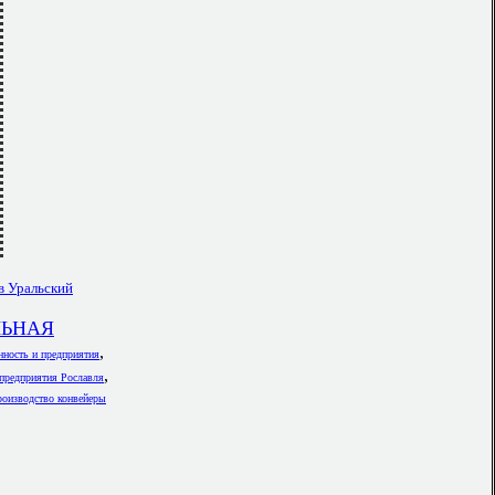
в Уральский
ЛЬНАЯ
,
ность и предприятия
,
приятия Рославля
оизводство конвейеры