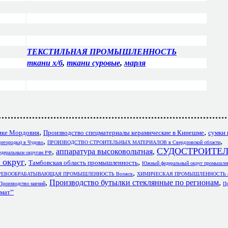
ТЕКСТИЛЬНАЯ ПРОМЫШЛЕННОСТЬ
ткани х/б
,
ткани суровые
,
марля
,
,
лике Мордовия
Производство спецматериалы керамические в Кинешме
сумки 
,
,
ерегородка) в Чудово
ПРОИЗВОДСТВО СТРОИТЕЛЬНЫХ МАТЕРИАЛОВ в Свердловской области
СУДОСТРОИТЕ
,
аппаратура высоковольтная
,
федеральным округам РФ
округ
,
,
Тамбовская область промышленность
Южный федеральный округ промышлен
,
РЕВООБРАБАТЫВАЮЩАЯ ПРОМЫШЛЕННОСТЬ Волжск
ХИМИЧЕСКАЯ ПРОМЫШЛЕННОСТЬ пред
,
Производство бутылки стеклянные по регионам
,
Производство магний
Пр
мат'"