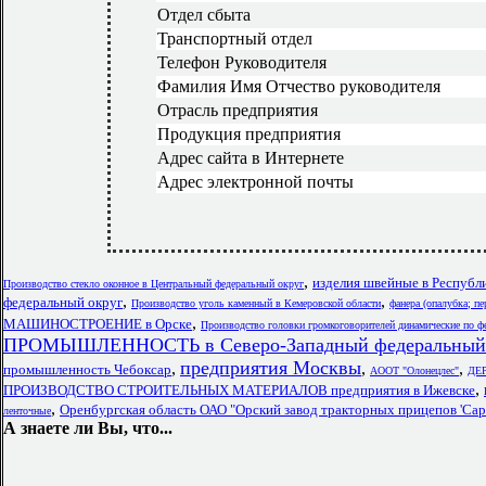
Отдел сбыта
Транспортный отдел
Телефон Руководителя
Фамилия Имя Отчество руководителя
Отрасль предприятия
Продукция предприятия
Адрес сайта в Интернете
Адрес электронной почты
,
изделия швейные в Респуб
Производство стекло оконное в Центральный федеральный округ
,
,
федеральный округ
Производство уголь каменный в Кемеровской области
фанера (опалубка; п
,
МАШИНОСТРОЕНИЕ в Орске
Производство головки громкоговорителей динамические по 
ПРОМЫШЛЕННОСТЬ в Северо-Западный федеральный 
предприятия Москвы
,
,
,
промышленность Чебоксар
АООТ "Олонецлес"
ДЕ
,
ПРОИЗВОДСТВО СТРОИТЕЛЬНЫХ МАТЕРИАЛОВ предприятия в Ижевске
,
Оренбургская область ОАО "Орский завод тракторных прицепов 'Сар
ленточные
А знаете ли Вы, что...