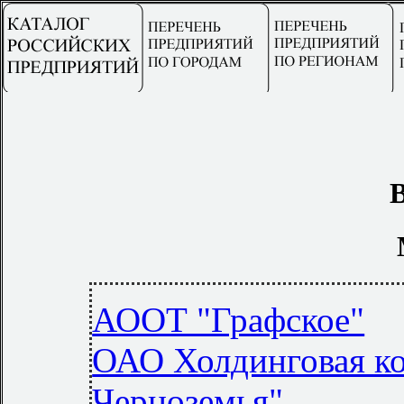
АООТ "Графское"
ОАО Холдинговая к
Черноземья"