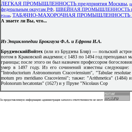
ЛЕГКАЯ ПРОМЫШЛЕННОСТЬ предприятия Москвы
,
п
федеральным округам РФ
,
ШВЕЙНАЯ ПРОМЫШЛЕННОСТЬ пред
ТАБАЧНО-МАХОРОЧНАЯ ПРОМЫШЛЕННОСТЬ в С
,
РОссии
А знаете ли Вы, что...
Из Энциклопедии Брокгауза Ф.А. и Ефрона И.А.
Брудзевский
Войтех
(или из Брудзева Бляр) — польский астро
потом в Краковской академии; с 1483 по 1494 год преподавал ма
границы; после этого он был назначен профессором богословия в
умер в 1497 году. Из его сочинений известны следующие: "Com
"Introductorium Astronomorum Cracoviensium", "Tabulae resolutae a
motum pro meridiano Cracoviensi"; также: "Arithmetica" (1484)
Polonorum hecatontas" (1627) и у Пруве "Nicolaus Cop
За предоставленную информацию администрация каталога ответственности не несет