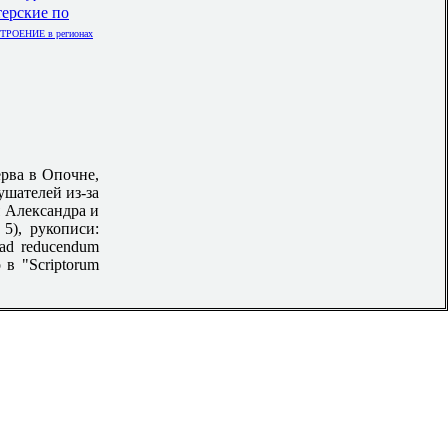
ерские по
ОЕНИЕ в регионах
ерва в Опочне,
ушателей из-за
я Александра и
 5), рукописи:
s ad reducendum
 в "Scriptorum