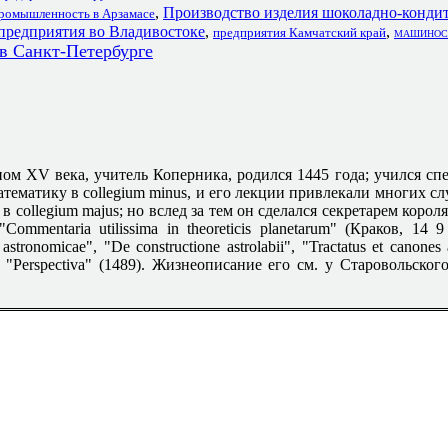
,
Производство изделия шоколадно-кондит
ромышленность в Арзамасе
приятия во Владивостоке
,
,
предприятия Камчатский край
МАШИНОСТР
анкт-Петербурге
ном XV века, учитель Коперника, родился 1445 года; учился сп
тематику в collegium minus, и его лекции привлекали многих сл
 collegium majus; но вслед за тем он сделался секретарем корол
mentaria utilissima in theoreticis planetarum" (Краков, 14 9
stronomicae", "De constructione astrolabii", "Tractatus et canone
 и "Perspectiva" (1489). Жизнеописание его см. у Старовольского