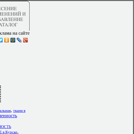
клама на сайте
,
альная
ткани в
енность
НОСТЬ
,
в Курске