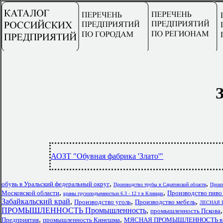
З
АОЗТ "Обувная фабрика 'Злато'"
,
,
обувь в Уральский федеральный округ
Производство трубы в Саратовской области
Произ
,
,
Московской области
Производство пиво 
краны грузоподъемностью 6.3 - 12 т в Клинцах
Забайкальский край
,
,
,
Производство уголь
Производство мебель
ЛЕСНАЯ П
ПРОМЫШЛЕННОСТЬ Промышленность
,
промышленность Пскова
,
,
Предприятия
промышленность Кинешма
МЯСНАЯ ПРОМЫШЛЕННОСТЬ в фе