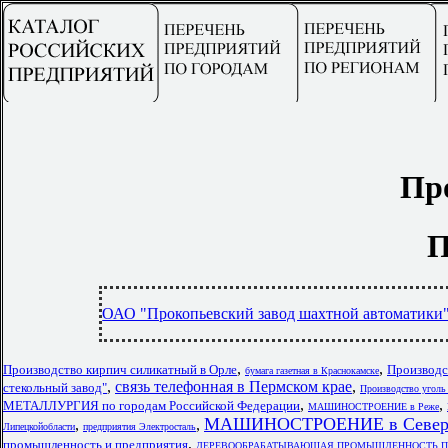
Пр
П
ОАО "Прокопьевский завод шахтной автоматики
,
,
Производство кирпич силикатный в Орле
Производс
бумага газетная в Краснокамске
,
связь телефонная в Пермском крае
,
стекольный завод"
Производство уголь
,
,
МЕТАЛЛУРГИЯ по городам Российской Федерации
МАШИНОСТРОЕНИЕ в Реже
МАШИНОСТРОЕНИЕ в Северо-
,
,
Липецкойобласти
предприятия Электросталь
,
промышленность и предприятия
ДЕРЕВООБРАБАТЫВАЮЩАЯ ПРОМЫШЛЕННОСТЬ Пре