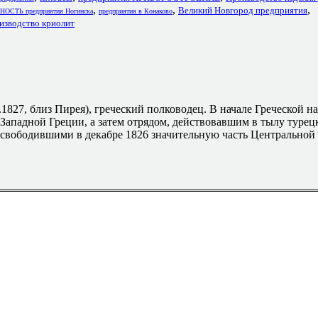
,
,
,
Великий Новгород предприятия
ТЬ предприятия Ногинска
предприятия в Конаково
изводство криолит
5.1827, близ Пирея), греческий полководец. В начале Греческой н
ападной Греции, а затем отрядом, действовавшим в тылу турец
свободившими в декабре 1826 значительную часть Центральной 