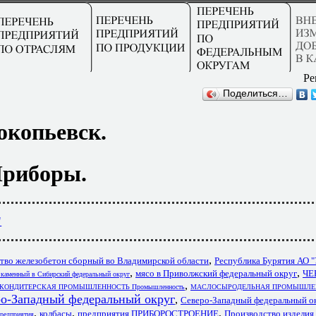
Ре
Поделиться…
окопьевск.
риборы.
"
,
тво железобетон сборный во Владимирской области
Республика Бурятия АО 
,
,
мясо в Приволжский федеральный округ
ЧЕ
 каменный в Сибирский федеральный округ
,
КОНДИТЕРСКАЯ ПРОМЫШЛЕННОСТЬ Промышленность
МАСЛОСЫРОДЕЛЬНАЯ ПРОМЫШЛЕН
Западный федеральный округ
,
Северо-Западный федеральный о
,
,
,
колбасы
предприятия ПРИБОРОСТРОЕНИЕ
Производство изделия
дприятия