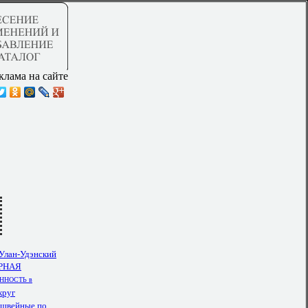
клама на сайте
"Улан-Удэнский
РНАЯ
НОСТЬ в
круг
 швейные по