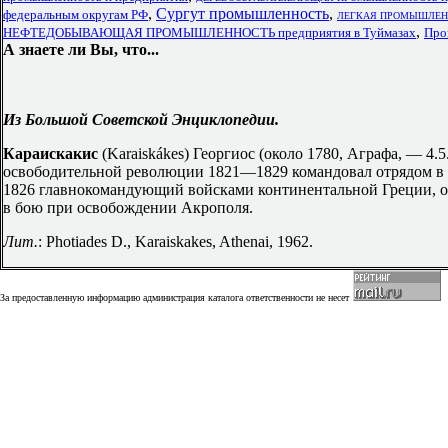
,
Сургут промышленность
,
федеральным округам РФ
ЛЕГКАЯ ПРОМЫШЛЕННОС
,
НЕФТЕДОБЫВАЮЩАЯ ПРОМЫШЛЕННОСТЬ предприятия в Туймазах
Про
А знаете ли Вы, что...
Из Большой Советской Энциклопедии.
Караискакис
(Karaiskákes) Георгиос (около 1780, Аграфа, — 4.
освободительной революции 1821—1829 командовал отрядом в З
1826 главнокомандующий войсками континентальной Греции, о
в бою при освобождении Акрополя.
Лит.
: Photiades D., Karaiskakes, Athenai, 1962.
За предоставленную информацию администрация каталога ответственности не несет