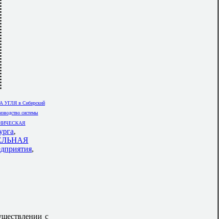
 УГЛЯ в Сибирский
изводство системы
НИЧЕСКАЯ
урга
,
ЕЛЬНАЯ
едприятия
,
уществлении с