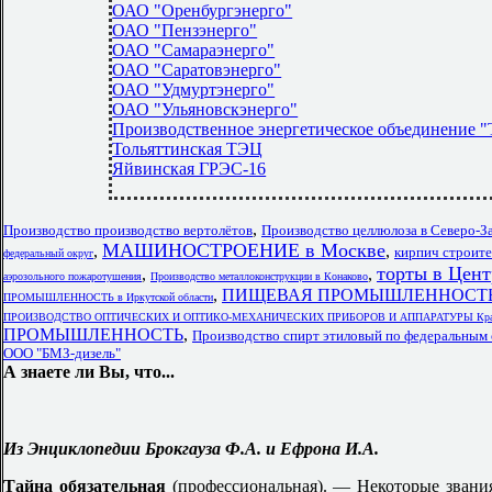
ОАО "Оренбургэнерго"
ОАО "Пензэнерго"
ОАО "Самараэнерго"
ОАО "Саратовэнерго"
ОАО "Удмуртэнерго"
ОАО "Ульяновскэнерго"
Производственное энергетическое объединение "
Тольяттинская ТЭЦ
Яйвинская ГРЭС-16
,
Производство производство вертолётов
Производство целлюлоза в Северо-З
МАШИНОСТРОЕНИЕ в Москве
,
,
кирпич строите
федеральный округ
торты в Цен
,
,
аэрозольного пожаротушения
Производство металлоконструкции в Конаково
,
ПИЩЕВАЯ ПРОМЫШЛЕННОСТЬ П
ПРОМЫШЛЕННОСТЬ в Иркутской области
ПРОИЗВОДСТВО ОПТИЧЕСКИХ И ОПТИКО-МЕХАНИЧЕСКИХ ПРИБОРОВ И АППАРАТУРЫ Крас
ПРОМЫШЛЕННОСТЬ
,
Производство спирт этиловый по федеральным
ООО "БМЗ-дизель"
А знаете ли Вы, что...
Из Энциклопедии Брокгауза Ф.А. и Ефрона И.А.
Тайна обязательная
(профессиональная). — Некоторые звани