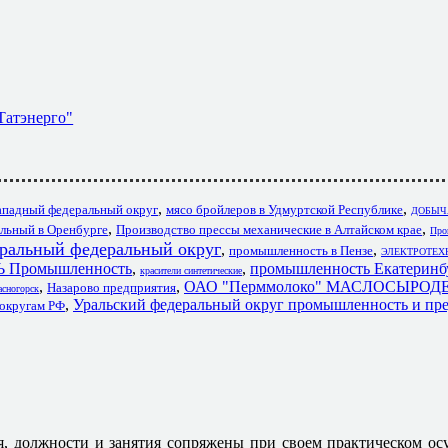
Татэнерго"
,
,
ападный федеральный округ
мясо бройлеров в Удмуртской Республике
ДОБЫЧА
,
,
льный в Оренбурге
Производство прессы механические в Алтайском крае
Про
тральный федеральный округ
,
,
промышленность в Пензе
ЭЛЕКТРОТЕХ
ромышленность
,
,
промышленность Екатеринб
красители синтетические
,
,
ОАО "Перммолоко" МАСЛОСЫРОД
Назарово предприятия
ногорск
,
Уральский федеральный округ промышленность и пр
 округам РФ
я, должности и занятия сопряжены при своем практическом ос