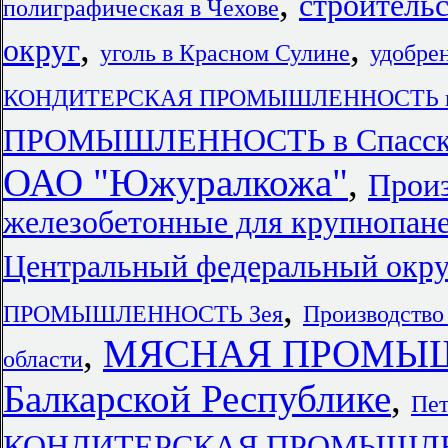
,
строитель
полиграфическая в Чехове
,
,
округ
уголь в Красном Сулине
удобре
КОНДИТЕРСКАЯ ПРОМЫШЛЕННОСТЬ в Це
ПРОМЫШЛЕННОСТЬ в Спасске
ОАО "Южуралкожа"
,
Произ
железобетонные для крупнопане
Центральный федеральный окру
,
ПРОМЫШЛЕННОСТЬ Зея
Производство
,
МЯСНАЯ ПРОМЫШЛ
области
Балкарской Республике
,
Пет
КОНДИТЕРСКАЯ ПРОМЫШЛЕН