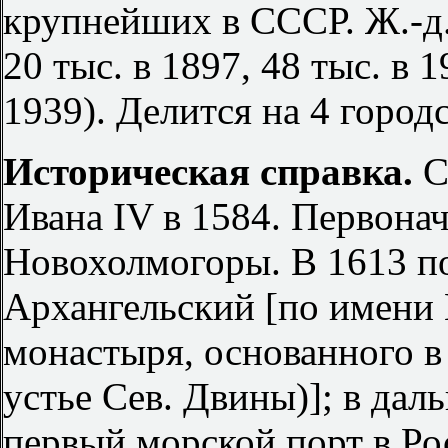
крупнейших в СССР. Ж.-д. 
20 тыс. в 1897, 48 тыс. в 1
1939). Делится на 4 город
Историческая справка.
С
Ивана IV в 1584. Первона
Новохолмогоры. В 1613 по
Архангельский [по имени
монастыря, основанного в 
устье Сев. Двины)]; в да
первый морской порт в Ро