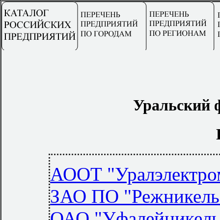
Уральский 
АООТ "Уралэлектро
ЗАО ПО "Режникель
ОАО "Уфалейникель