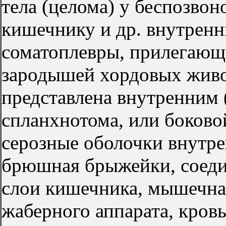
тела (целома) у беспозво
кишечнику и др. внутренн
соматоплевры, прилегающе
зародышей хордовых живо
представлена внутренним 
спланхнотома, или боково
серозные оболочки внутре
брюшная брыжейки, соед
слои кишечника, мышечна
жаберного аппарата, кров