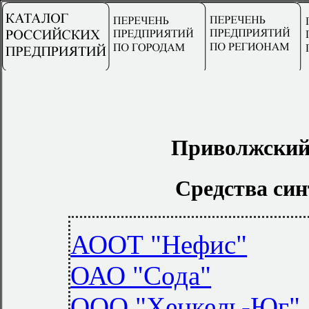
Приволжский
Средства си
АООТ "Нефис"
ОАО "Сода"
ООО "Хенкель-Юг"