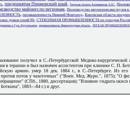
,
предприятия Приморский край
,
,
Произв
ТЬ
Тверская область Калининская АЭС
изводство майонез по регионам
,
Производство автоперевозки грузов в
,
,
ШЛЕННОСТЬ
промышленность Нижний Новгород
Кировская область предпр
,
илых домов серий 90
СТЕКОЛЬНАЯ ПРОМЫШЛЕННОСТЬ по городам Росси
,
,
дприятия в Гусь-Хрустальном
промышленность Нижегородская область
ЛЕГКАЯ ПРОМЫШЛЕННОСТЬ 
бразование получил в С.-Петербургской Медико-хирургической
ния в терапии и был назначен ассистентом при клинике С. П. Бот
скую армию. умер 18 дек. 1884 г., в С.-Петербурге. Из его 
против потов у чахоточных" ("Воен. Мед. Журн.", 1875); "О ф
ообращение" (СПб., 1880, диссертация); "Влияние гидрата окиси 
Боткина", 1883—84 г.) и друг.