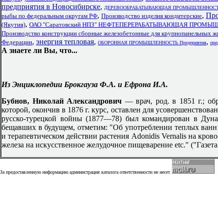
предприятия в Новосибирске
,
ДЕРЕВООБРАБАТЫВАЮЩАЯ ПРОМЫШЛЕННОС
,
,
Про
рыбы по федеральным округам РФ
Производство изделия кондитерские
,
(Якутия)
ОАО "Саратовский НПЗ" НЕФТЕПЕРЕРАБАТЫВАЮЩАЯ ПРОМЫ
Производство конструкции сборные железобетонные для крупнопанельных ж
,
энергия тепловая
,
,
Федерации
ОБОРОННАЯ ПРОМЫШЛЕННОСТЬ Предприятия
пре
А знаете ли Вы, что...
Из Энциклопедии Брокгауза Ф.А. и Ефрона И.А.
Бубнов, Николай Александрович
— врач, род. в 1851 г.; о
которой, окончив в 1876 г. курс, оставлен для усовершенствова
русско-турецкой войны (1877—78) был командирован в Дунай
бещавших в будущем, отметим: "Об употреблении теплых ванн 
и терапевтическом действии растения Adonidis Vernalis на кров
железа на искусственное желудочное пищеварение etc." ("Газета 
За предоставленную информацию администрация каталога ответственности не несет