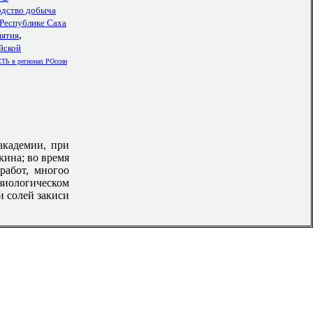
одство добыча
 Республике Саха
,
иятия
йской
в регионах РОссии
 академии, при
кина; во время
работ, многоо
изиологическом
и солей закиси