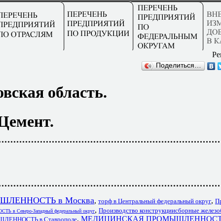
Ре
Поделиться…
вская область.
Цемент.
ЛЕННОСТЬ в Москва
,
,
торф в Центральный федеральный округ
П
,
Производство конструкциисборные железо
в Северо-Западный федеральный округ
,
МЕДИЦИНСКАЯ ПРОМЫШЛЕННОС
ЕННОСТЬ в Ставрополе