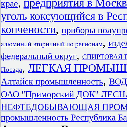
предприятия в Москв
,
крае
уголь коксующийся в Рес
копчености
,
приборы полупр
,
изде
алюминий вторичный по регионам
,
федеральный округ
СПИРТОВАЯ П
,
ЛЕГКАЯ ПРОМЫШЛ
Посада
,
Алтайск промышленность
ВОД
ОАО "Приморский ДОК" Л
НЕФТЕДОБЫВАЮЩАЯ ПРОМЫШ
промышленность Республика Б