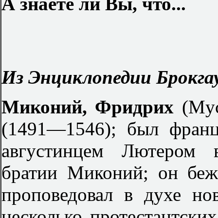
А знаете ли Вы, что...
Из Энциклопедии Брокгау
Миконий, Фридрих
(My
(1491—1546); был фран
августинцем Лютером в
братии Миконий; он беж
проповедовал в духе но
несколько протестантски