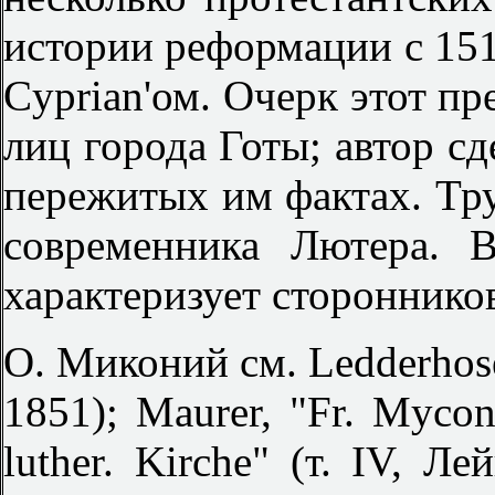
истории реформации с 1517
Cyprian'ом. Очерк этот п
лиц города Готы; автор с
пережитых им фактах. Тру
современника Лютера. 
характеризует стороннико
О. Миконий см. Ledderhose
1851); Maurer, "Fr. Myconi
luther. Kirche" (т. IV, Ле