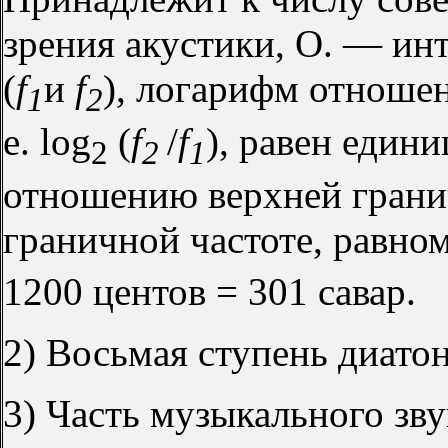
зрения акустики, О. — ин
(
f
и
f
), логарифм отношен
1
2
е. log
(
f
/
f
), равен едини
2
2
1
отношению верхней грани
граничной частоте, равном
1200 центов = 301 савар.
2) Восьмая ступень диатон
3) Часть музыкального зву