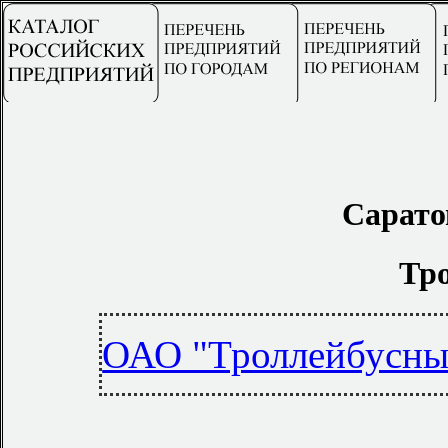
Сарато
Тр
ОАО "Троллейбусный