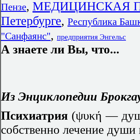
МЕДИЦИНСКАЯ П
,
Пензе
Петербурге
,
Республика Баш
,
"Санфаянс"
предприятия Энгельс
А знаете ли Вы, что...
Из Энциклопедии Брокгау
Психиатрия
(ψυκή — душ
собственно лечение души