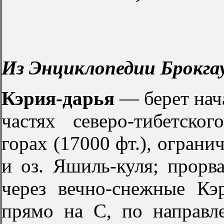
Из Энциклопедии Брокгау
Кэрия-дарья
— берет нач
частях северо-тибетско
горах (17000 фт.), огран
и оз. Яшиль-куля; прор
через вечно-снежные Кэ
прямо на С, по направл