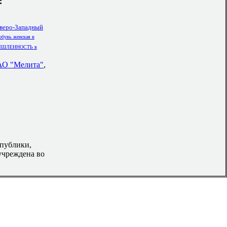
еверо-Западный
обувь женская в
ШЛЕННОСТЬ в
ОАО "Мелита"
,
спублики,
учреждена во