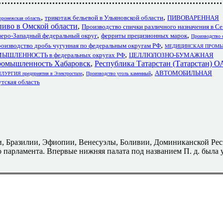
,
,
трикотаж бельевой в Ульяновской области
ПИВОВАРЕННАЯ
оронежская область
пиво в Омской области
,
Производство спички различного назначения в С
,
,
веро-Западный федеральный округ
ферриты прецизионных марок
Производство 
,
оизводство дробь чугунная по федеральным округам РФ
МЕДИЦИНСКАЯ ПРОМЫ
,
ШЛЕННОСТЬ в федеральных округах РФ
ЦЕЛЛЮЛОЗНО-БУМАЖНАЯ
ромышленность Хабаровск
,
Республика Татарстан (Татарстан) 
,
,
АВТОМОБИЛЬНАЯ
РГИЯ предприятия в Электростале
Производство уголь каменный
тская область
, Бразилии, Эфиопии, Венесуэлы, Боливии, Доминиканской Ре
 парламента. Впервые нижняя палата под названием П. д. была 