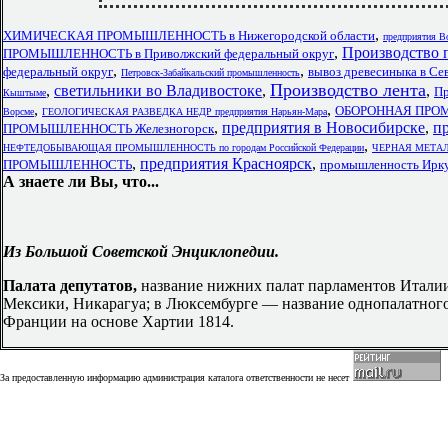
,
ХИМИЧЕСКАЯ ПРОМЫШЛЕННОСТЬ в Нижегородской области
предприятия В
,
Производство 
ПРОМЫШЛЕННОСТЬ в Приволжский федеральный округ
,
,
федеральный округ
вывоз древесиныка в Се
Петровск-Забайкальский промышленность
Производство лента
,
светильники во Владивостоке
,
,
Пр
Кыштыме
,
,
ОБОРОННАЯ ПРОМЫ
Ворсме
ГЕОЛОГИЧЕСКАЯ РАЗВЕДКА НЕДР предприятия Нарьян-Мара
,
предприятия в Новосибирске
,
п
ПРОМЫШЛЕННОСТЬ Железногорск
,
НЕФТЕДОБЫВАЮЩАЯ ПРОМЫШЛЕННОСТЬ по городам Российской Федерации
ЧЕРНАЯ МЕТАЛЛУ
,
предприятия Красноярск
,
ПРОМЫШЛЕННОСТЬ
промышленность Ирку
А знаете ли Вы, что...
Из Большой Советской Энциклопедии.
Палата депутатов,
название нижних палат парламентов Италии
Мексики, Никарагуа; в Люксембурге — название однопалатного
Франции на основе Хартии 1814.
За предоставленную информацию администрация каталога ответственности не несет